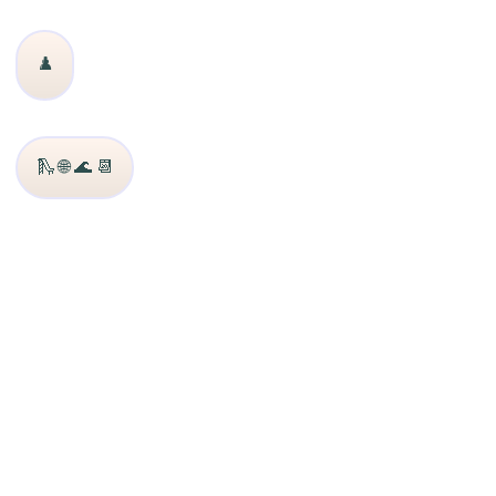
♟️
🛝 🌐 🌊 📆