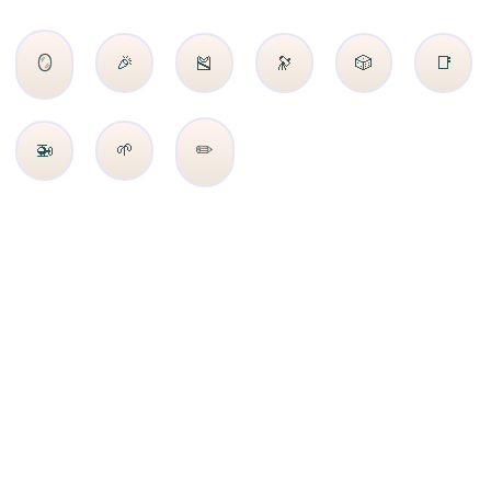
🪞
🎉
🎽
🔭
🎲
📑
🚁
🌱
✏️